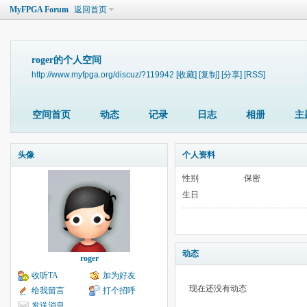
MyFPGA Forum
返回首页
roger的个人空间
http://www.myfpga.org/discuz/?119942
[收藏]
[复制]
[分享]
[RSS]
空间首页
动态
记录
日志
相册
主
头像
个人资料
性别
保密
生日
动态
roger
收听TA
加为好友
现在还没有动态
给我留言
打个招呼
发送消息