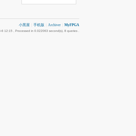
小黑屋
|
手机版
|
Archiver
|
MyFPGA
-6 12:15
, Processed in 0.022063 second(s), 8 queries .