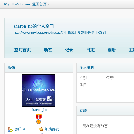
MyFPGA Forum
返回首页
sharon_ho的个人空间
http://www.myfpga.org/discuz/?4
[收藏]
[复制]
[分享]
[RSS]
空间首页
动态
记录
日志
相册
主
头像
个人资料
性别
保密
生日
sharon_ho
动态
现在还没有动态
收听TA
加为好友