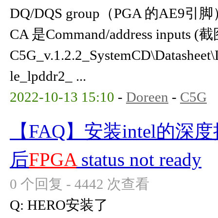
DQ/DQS group（PGA 的AE
CA 是Command/address inputs 
C5G_v.1.2.2_SystemCD\Datashe
le_lpddr2_ ...
2022-10-13 15:10
-
Doreen
-
C5G
【FAQ】安装intel的深度摄像头
后
FPGA
status not ready
0 个回复 - 4442 次查看
Q: HERO安装了