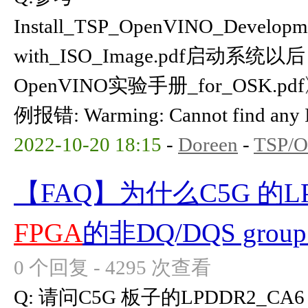
Install_TSP_OpenVINO_Developm
with_ISO_Image.pdf启动系
OpenVINO实验手册_for_OSK.pdf
例报错: Warming: Cannot find any Int
2022-10-20 18:15
-
Doreen
-
TSP/
【FAQ】为什么C5G 的LP
FPGA
的非DQ/DQS gr
0 个回复 - 4295 次查看
Q: 请问C5G 板子的LPDDR2_C