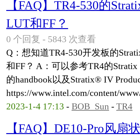
【FAQ】TR4-530的Strati
LUT和FF？
0 个回复 - 5843 次查看
Q：想知道TR4-530开发板的Stratix
和FF？ A：可以参考TR4的Stratix I
的handbook以及Stratix® IV Produc
https://www.intel.com/content/www/u
2023-1-4 17:13
-
BOB_Sun
-
TR4
【FAQ】DE10-Pro风