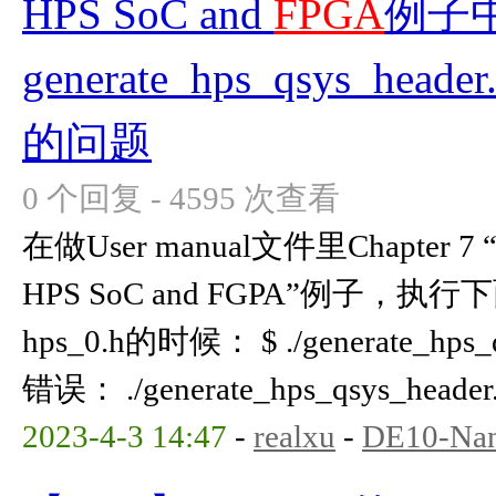
HPS SoC and
FPGA
例子
generate_hps_qsys_hea
的问题
0 个回复 - 4595 次查看
在做User manual文件里Chapter 7 “Ex
HPS SoC and FGPA”例子
hps_0.h的时候： $ ./generate_hp
错误： ./generate_hps_qsys_header.s
2023-4-3 14:47
-
realxu
-
DE10-Na