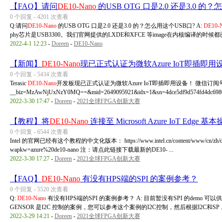
【FAQ】请问
DE10-Nano
的USB OTG 口是2.0 还是3.0 的
0 个回复 - 4201 次查看
Q:请问
DE10-Nano
的USB OTG 口是2.0 还是3.0 的？怎么用这个USB口? A:
DE10-
phy芯片是USB3300。我们官网提供的LXDE和XFCE 等image在内核编译的时候都已经
2022-4-1 12:23
-
Doreen
-
DE10-Nano
【新闻】
DE10-Nano
现已正式认证为微软Azure IoT即插即用
0 个回复 - 5434 次查看
Terasic
DE10-Nano
开发板现已正式认证为微软Azure IoT即插即用设备！ 微信订阅号文章： http
__biz=MzAwNjUxNzY0MQ==&mid=2649095921&idx=1&sn=4dce5df9d574fd4dc6980c
2022-3-30 17:47
-
Doreen
-
2021全球FPGA创新大赛
【教程】将
DE10-Nano
连接至 Microsoft Azure IoT Edge 
0 个回复 - 6544 次查看
Intel 的官网已经有这个教程的中文化版本： https://www.intel.cn/content/www/cn/zh/developer/ar
wapkw=azure%20de10-nano 注：请点此链接下载最新的DE10- ...
2022-3-30 17:27
-
Doreen
-
2021全球FPGA创新大赛
【FAQ】
DE10-Nano
有没有HPS端的SPI 的案例参考？
0 个回复 - 5520 次查看
Q:
DE10-Nano
有没有HPS端的SPI 的案例参考？ A: 目前暂没有SPI 的demo 
GENSOR 是I2C 控制的案例，您可以参考这个案例的I2C控制，然后根据I2C和SP ..
2022-3-29 14:21
-
Doreen
-
2021全球FPGA创新大赛