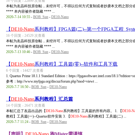
16 个回复 - 22899 次查看
本帖为友晶科技原创帖，未经许可，不得以任何方式复制或者抄袭本文档之部分或
**** 本内容被作者隐藏 **** ...
2020-7-14 10:55
-
BOB_Sun
-
DE10-Nano
【
DE10-Nano
系列教程】FPGA篇(二)--第一个FPGA工程_System_
16 个回复 - 24529 次查看
本帖为友晶科技原创帖，未经许可，不得以任何方式复制或者抄袭本文档之部分或
**** 本内容被作者隐藏 **** ...
2020-7-13 10:46
-
BOB_Sun
-
DE10-Nano
【
DE10-Nano
系列教程】工具篇(零)--软件和工具下载
6 个回复 - 14427 次查看
1. Quartus Prime 18.1.1 Standard Edition：https://fpgasoftware.intel.com/1
参考：http://www.myfpga.org/discuz/forum.php?mod=viewt ...
2020-7-7 16:50
-
BOB_Sun
-
DE10-Nano
【
DE10-Nano
系列教程】汇总篇
14 个回复 - 26471 次查看
本帖汇总了友晶出品的【
DE10-Nano
系列教程】工具篇的所有内容。 1. 【
DE10-N
教程】工具篇(一)--Quartus软件安装 3. 【
DE10-Nano
系列教程】工具篇(二) ...
2020-7-7 11:24
-
BOB_Sun
-
DE10-Nano
【声明】
DE10-Nano
跑Mister需谨慎