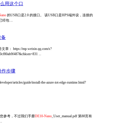
？怎么用这个口
Nano
的USB口是2.0 的接口。 该USB口是HPS端外设，连接的
包 ...
设备
s://mp.weixin.qq.com/s?
f80ab9f487&chksm=831 ...
基本操作步骤
ticles/guide/install-the-azure-iot-edge-runtime.html?
可以供您参考，不过我们手册
DE10-Nano
_User_manual.pdf 第88页有
.