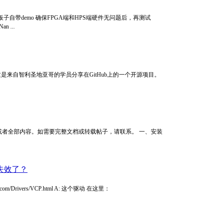
供的板子自带demo 确保FPGA端和HPS端硬件无问题后，再测试
 ...
_chip 2. 项目介绍 这是来自智利圣地亚哥的学员分享在GitHub上的一个开源项目。
者全部内容。如需要完整文档或转载帖子，请联系。 一、安装
接失效了？
m/Drivers/VCP.html A: 这个驱动 在这里：