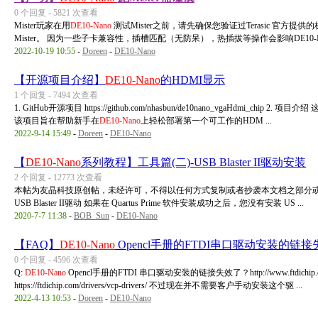
0 个回复 - 5821 次查看
Mister玩家在用
DE10-Nano
测试Mister之前，请先确保您验证过Terasic 官方提
Mister。 因为一些子卡兼容性，插槽匹配（无防呆），热插拔等操作会影响DE10-Nan
2022-10-19 10:55
-
Doreen
-
DE10-Nano
【开源项目介绍】
DE10-Nano
的HDMI显示
1 个回复 - 7494 次查看
1. GitHub开源项目 https://github.com/nhasbun/de10nano_vgaHdmi
该项目旨在帮助新手在
DE10-Nano
上轻松部署第一个可工作的HDM ...
2022-9-14 15:49
-
Doreen
-
DE10-Nano
【
DE10-Nano
系列教程】工具篇(二)-USB Blaster II驱动安装
2 个回复 - 12773 次查看
本帖为友晶科技原创帖，未经许可，不得以任何方式复制或者抄袭本文档之部分或
USB Blaster II驱动 如果在 Quartus Prime 软件安装成功之后，您没有安装 US ...
2020-7-7 11:38
-
BOB_Sun
-
DE10-Nano
【FAQ】
DE10-Nano
Opencl手册的FTDI串口驱动安装的链
0 个回复 - 4596 次查看
Q:
DE10-Nano
Opencl手册的FTDI 串口驱动安装的链接失效了？http://www.ftdichip.co
https://ftdichip.com/drivers/vcp-drivers/ 不过现在并不需要客户手动安装这个驱 ...
2022-4-13 10:53
-
Doreen
-
DE10-Nano