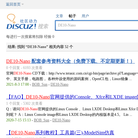
返回首页
文章
帖子
用户
每进行一次搜索将扣除 经验 0
结果:
找到 “
DE10-Nano
” 相关内容 52 个
DE10-Nano
配套参考资料大全（免费下载、不定期更新！）
0 个回复 - 6193 次查看
官网
DE10-Nano
CD下载：http://www.terasic.com.cn/cgi-bin/page/archive.pl?Lan
中、英文手册，电路图， 各种外设使用的源码案例，OpenCL包，Linux镜像 ...
2021-8-3 17:00
-
BOB_Sun
-
DE10-Nano
【FAQ】
DE10-Nano
官网提供的Console、Xfce和LXDE ima
1 个回复 - 5302 次查看
Q：请问
DE10-Nano
官网提供的Linux Console 、Linux LXDE Desktop和Li
到呢？ A：Linux Console image和Linux LXDE Desktop的内核版本是4.5。 Lin ...
2020-7-15 15:13
-
BOB_Sun
-
DE10-Nano
【
DE10-Nano
系列教程】工具篇(三)-ModelSim仿真