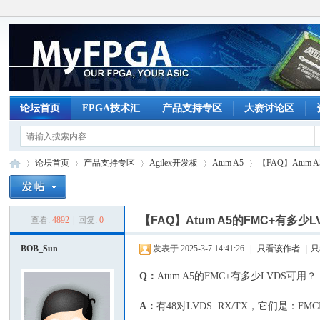
论坛首页
FPGA技术汇
产品支持专区
大赛讨论区
论坛首页
产品支持专区
Agilex开发板
Atum A5
【FAQ】Atum
【FAQ】Atum A5的FMC+有多少
查看:
4892
|
回复:
0
M
»
›
›
›
›
BOB_Sun
发表于 2025-3-7 14:41:26
|
只看该作者
|
只
Q：
Atum A5的FMC+有多少LVDS可用？
A：
有48对LVDS RX/TX，它们是：FMCP_HA