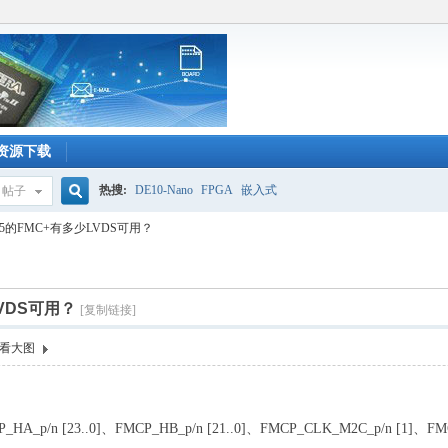
资源下载
热搜:
DE10-Nano
FPGA
嵌入式
帖子
搜
 A5的FMC+有多少LVDS可用？
索
LVDS可用？
[复制链接]
看大图
_p/n [23..0]、FMCP_HB_p/n [21..0]、FMCP_CLK_M2C_p/n 