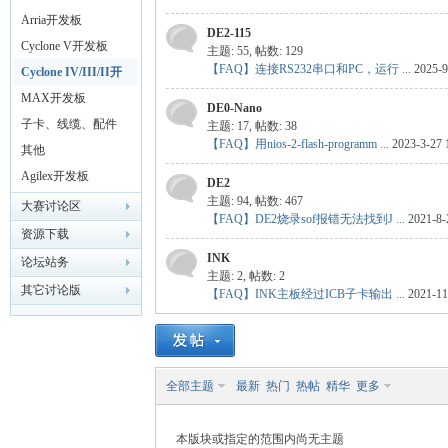
Arria开发板
DE2-115
Cyclone V开发板
主题: 55
,
帖数: 129
【FAQ】连接RS232串口和PC，运行 ...
2025-9
Cyclone IV/III/II开
发板
MAX开发板
DE0-Nano
yF
子卡、线缆、配件
主题: 17
,
帖数: 38
【FAQ】用nios-2-flash-programm ...
2023-3-27 
其他
Agilex开发板
DE2
主题: 94
,
帖数: 467
大赛讨论区
【FAQ】DE2烧录sof报错无法找到J ...
2021-8-
资源下载
INK
论坛站务
主题: 2
,
帖数: 2
其它讨论版
【FAQ】INK主板经过ICB子卡输出 ...
2021-11
PG
全部主题
最新
热门
热帖
精华
更多
本版块或指定的范围内尚无主题