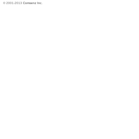
© 2001-2013
Comsenz Inc.
ru
m