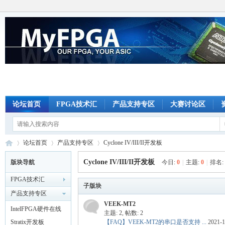
论坛首页
FPGA技术汇
产品支持专区
大赛讨论区
论坛首页
产品支持专区
Cyclone IV/III/II开发板
Cyclone IV/III/II开发板
版块导航
今日:
0
|
主题:
0
|
排名:
FPGA技术汇
M
»
›
子版块
›
产品支持专区
VEEK-MT2
IntelFPGA硬件在线
主题: 2
,
帖数: 2
实验云平台
Stratix开发板
【FAQ】VEEK-MT2的串口是否支持 ...
2021-1