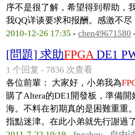
序不是很了解，希望得到帮助，我的Q
我QQ详谈要求和报酬。感激不尽
2010-12-26 17:35
-
chen49671580
[問題] 求助
FPGA
DE1 
1 个回复 - 7836 次查看
各位前輩： 大家好，小弟我為
FP
購了Altera的DE1開發板，準備
海。不料在初期真的是困難重重
指點迷津。在此小弟就先行謝過了。首
2011-7-22 10:19
-
fpgaboy
-
自由讨