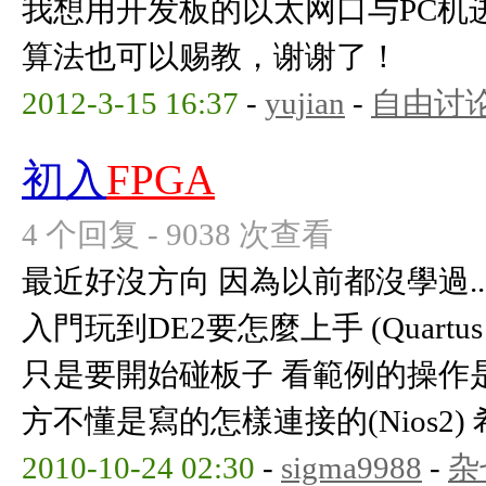
我想用开发板的以太网口与PC机
算法也可以赐教，谢谢了！
2012-3-15 16:37
-
yujian
-
自由讨
初入
FPGA
4 个回复 - 9038 次查看
最近好沒方向 因為以前都沒學過..
入門玩到DE2要怎麼上手 (Quartus
只是要開始碰板子 看範例的操作是
方不懂是寫的怎樣連接的(Nios2) 希
2010-10-24 02:30
-
sigma9988
-
杂