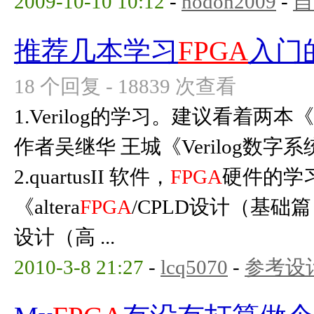
2009-10-10 10:12
-
hodon2009
-
自
推荐几本学习
FPGA
入门
18 个回复 - 18839 次查看
1.Verilog的学习。建议看着两本《
作者吴继华 王城《Verilog数
2.quartusII 软件，
FPGA
硬件的学
《altera
FPGA
/CPLD设计（基础篇）
设计（高 ...
2010-3-8 21:27
-
lcq5070
-
参考设