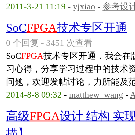
2011-3-21 11:19
-
yjxiao
-
参考设
SoC
FPGA
技术专区开通
0 个回复 - 3451 次查看
SoC
FPGA
技术专区开通，我会在版
习心得，分享学习过程中的技术资
问题，欢迎发帖讨论，力所能及范围
2014-8-8 09:32
-
matthew_wang
-
A
高级
FPGA
设计 结构 实现
描】