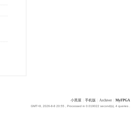
小黑屋
|
手机版
|
Archiver
|
MyFPGA
GMT+8, 2026-8-8 20:55
, Processed in 0.019022 second(s), 4 queries .