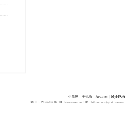
小黑屋
|
手机版
|
Archiver
|
MyFPGA
GMT+8, 2026-8-9 02:18
, Processed in 0.018146 second(s), 4 queries .