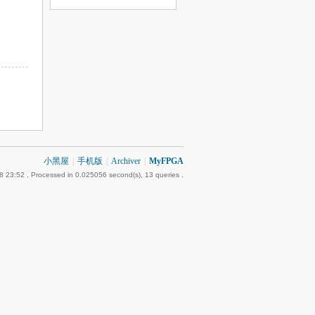
小黑屋
|
手机版
|
Archiver
|
MyFPGA
8 23:52
, Processed in 0.025056 second(s), 13 queries .