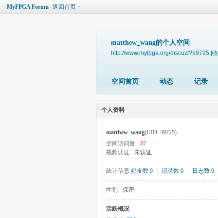
MyFPGA Forum
返回首页
matthew_wang的个人空间
http://www.myfpga.org/discuz/?59725
[收
空间首页
动态
记录
个人资料
matthew_wang
(UID: 59725)
空间访问量
87
视频认证
未认证
统计信息
好友数 0
|
记录数 0
|
日志数 0
性别
保密
活跃概况