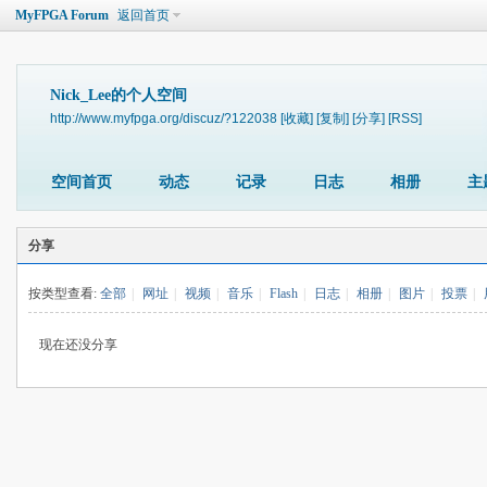
MyFPGA Forum
返回首页
Nick_Lee的个人空间
http://www.myfpga.org/discuz/?122038
[收藏]
[复制]
[分享]
[RSS]
空间首页
动态
记录
日志
相册
主
分享
按类型查看:
全部
|
网址
|
视频
|
音乐
|
Flash
|
日志
|
相册
|
图片
|
投票
|
现在还没分享