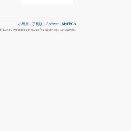
小黑屋
|
手机版
|
Archiver
|
MyFPGA
6 11:45
, Processed in 0.035746 second(s), 10 queries .