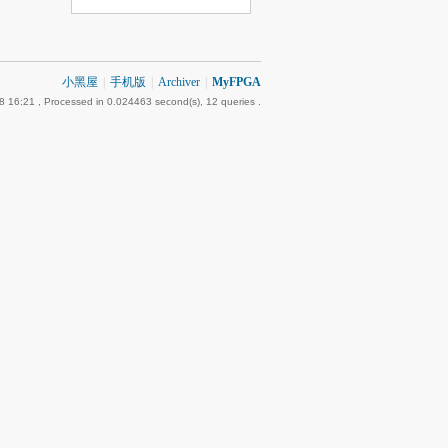
小黑屋
|
手机版
|
Archiver
|
MyFPGA
8 16:21
, Processed in 0.024463 second(s), 12 queries .