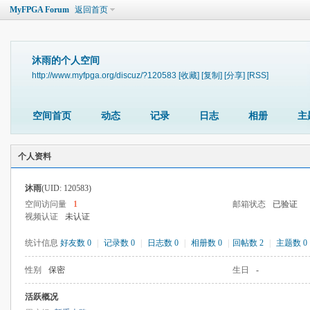
MyFPGA Forum
返回首页
沐雨的个人空间
http://www.myfpga.org/discuz/?120583
[收藏]
[复制]
[分享]
[RSS]
空间首页
动态
记录
日志
相册
主
个人资料
沐雨
(UID: 120583)
空间访问量
1
邮箱状态
已验证
视频认证
未认证
统计信息
好友数 0
|
记录数 0
|
日志数 0
|
相册数 0
|
回帖数 2
|
主题数 0
性别
保密
生日
-
活跃概况