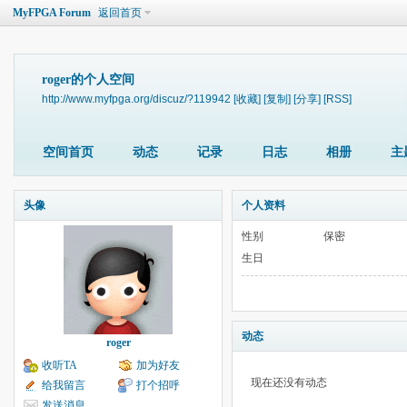
MyFPGA Forum
返回首页
roger的个人空间
http://www.myfpga.org/discuz/?119942
[收藏]
[复制]
[分享]
[RSS]
空间首页
动态
记录
日志
相册
主
头像
个人资料
性别
保密
生日
动态
roger
收听TA
加为好友
现在还没有动态
给我留言
打个招呼
发送消息