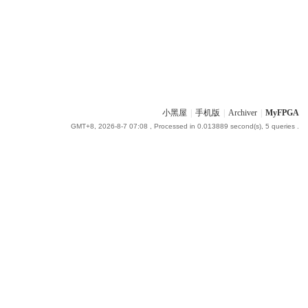
小黑屋
|
手机版
|
Archiver
|
MyFPGA
GMT+8, 2026-8-7 07:08
, Processed in 0.013889 second(s), 5 queries .