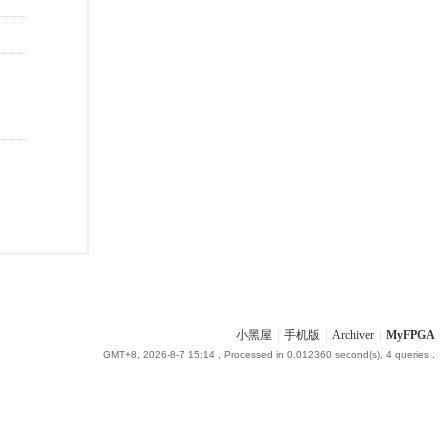
小黑屋
|
手机版
|
Archiver
|
MyFPGA
GMT+8, 2026-8-7 15:14
, Processed in 0.012360 second(s), 4 queries .