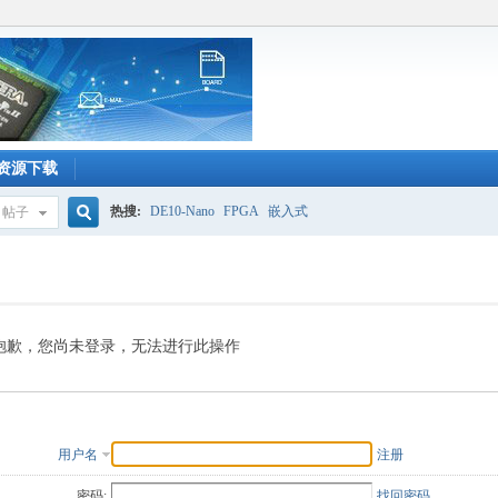
资源下载
热搜:
DE10-Nano
FPGA
嵌入式
帖子
搜
索
抱歉，您尚未登录，无法进行此操作
用户名
注册
密码:
找回密码