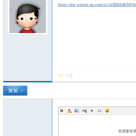
https://mp.weixin.qq.com/s/c1kfBfkb86N9
yF
回复
PG
您需要登