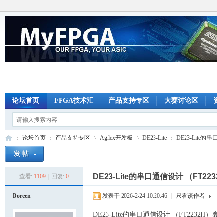
论坛首页
FPGA技术汇
产品支持专区
大赛讨论区
论坛首页
产品支持专区
Agilex开发板
DE23-Lite
DE23-Lite的
DE23-Lite的串口通信设计 （FT2
查看:
1109
|
回复:
0
M
»
›
›
›
›
Doreen
发表于 2026-2-24 10:20:46
|
只看该作者
DE23-Lite的串口通信设计 （FT2