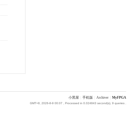
小黑屋
|
手机版
|
Archiver
|
MyFPGA
GMT+8, 2026-8-9 00:07
, Processed in 0.024843 second(s), 9 queries .