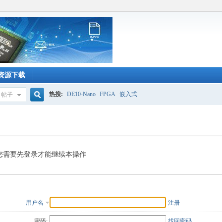
资源下载
热搜:
DE10-Nano
FPGA
嵌入式
帖子
搜
索
您需要先登录才能继续本操作
用户名
注册
密码:
找回密码