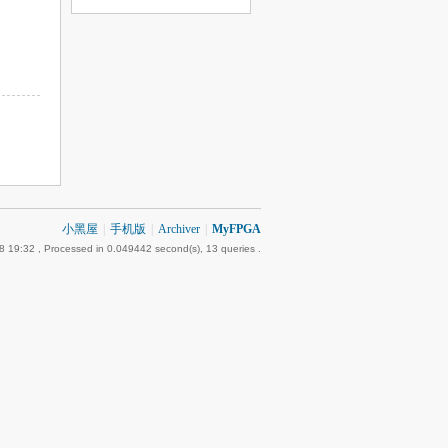
小黑屋
|
手机版
|
Archiver
|
MyFPGA
8 19:32
, Processed in 0.049442 second(s), 13 queries .