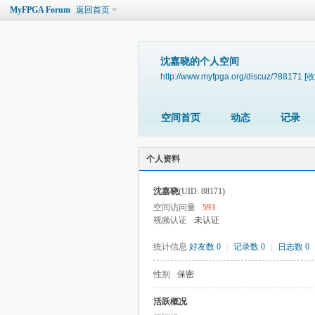
MyFPGA Forum
返回首页
沈嘉晓的个人空间
http://www.myfpga.org/discuz/?88171
[收
空间首页
动态
记录
个人资料
沈嘉晓
(UID: 88171)
空间访问量
593
视频认证
未认证
统计信息
好友数 0
|
记录数 0
|
日志数 0
性别
保密
活跃概况